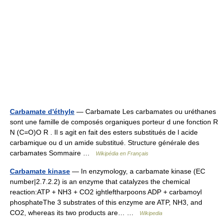
Carbamate d'éthyle
— Carbamate Les carbamates ou uréthanes
sont une famille de composés organiques porteur d une fonction R
N (C=O)O R . Il s agit en fait des esters substitués de l acide
carbamique ou d un amide substitué. Structure générale des
carbamates Sommaire …
Wikipédia en Français
Carbamate kinase
— In enzymology, a carbamate kinase (EC
number|2.7.2.2) is an enzyme that catalyzes the chemical
reaction:ATP + NH3 + CO2 ightleftharpoons ADP + carbamoyl
phosphateThe 3 substrates of this enzyme are ATP, NH3, and
CO2, whereas its two products are… …
Wikipedia