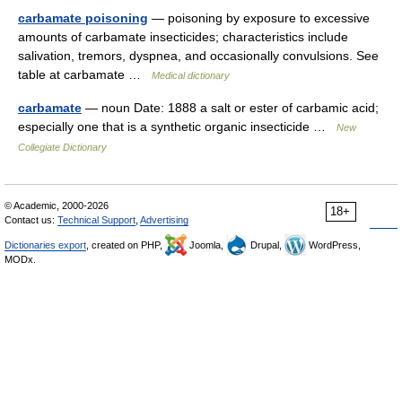
carbamate poisoning
— poisoning by exposure to excessive
amounts of carbamate insecticides; characteristics include
salivation, tremors, dyspnea, and occasionally convulsions. See
table at carbamate …
Medical dictionary
carbamate
— noun Date: 1888 a salt or ester of carbamic acid;
especially one that is a synthetic organic insecticide …
New
Collegiate Dictionary
© Academic, 2000-2026
18+
Contact us:
Technical Support
,
Advertising
Dictionaries export
, created on PHP,
Joomla,
Drupal,
WordPress,
MODx.