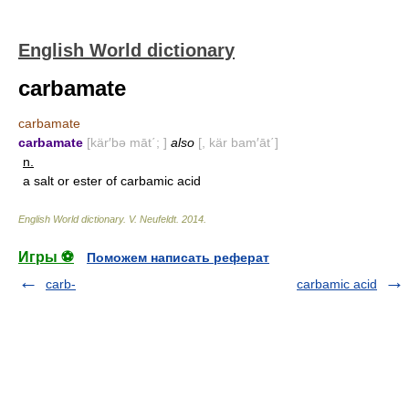
English World dictionary
carbamate
carbamate
carbamate
[kär′bə māt΄; ]
also
[, kär bam′āt΄]
n.
a salt or ester of carbamic acid
English World dictionary
.
V. Neufeldt
.
2014
.
Игры ⚽
Поможем написать реферат
carb-
carbamic acid