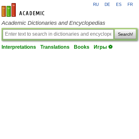
RU
DE
ES
FR
en-academic.com
Academic Dictionaries and Encyclopedias
Search!
Interpretations
Translations
Books
Игры ⚽