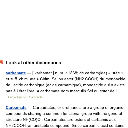
Look at other dictionaries:
carbamate
— [ karbamat ] n. m. • 1868; de carbam(ide) « urée »
et suff. chim. ate ♦ Chim. Sel ou ester (NH2 COOH) du monoacide
de l acide carbonique (acide carbamique), monoacide qui n existe
pas à l état libre. ● carbamate nom masculin Sel ou ester de l… …
Encyclopédie Universelle
Carbamate
— Carbamates, or urethanes, are a group of organic
compounds sharing a common functional group with the general
structure NH(CO)O . Carbamates are esters of carbamic acid,
NH2COOH, an unstable compound. Since carbamic acid contains