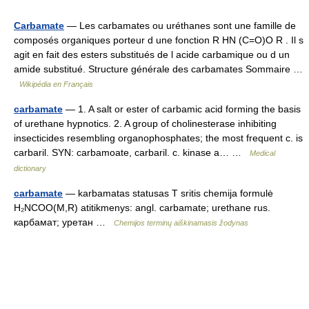
Carbamate
— Les carbamates ou uréthanes sont une famille de
composés organiques porteur d une fonction R HN (C=O)O R . Il s
agit en fait des esters substitués de l acide carbamique ou d un
amide substitué. Structure générale des carbamates Sommaire …
Wikipédia en Français
carbamate
— 1. A salt or ester of carbamic acid forming the basis
of urethane hypnotics. 2. A group of cholinesterase inhibiting
insecticides resembling organophosphates; the most frequent c. is
carbaril. SYN: carbamoate, carbaril. c. kinase a… …
Medical
dictionary
carbamate
— karbamatas statusas T sritis chemija formulė
H₂NCOO(M,R) atitikmenys: angl. carbamate; urethane rus.
карбамат; уретан …
Chemijos terminų aiškinamasis žodynas